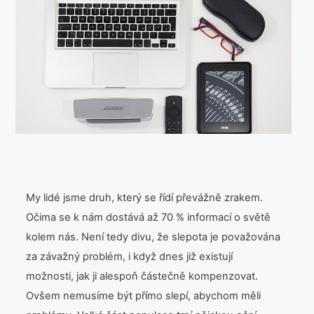
Láska
Móda
Produkty
Společnost
Vztahy
Web
My lidé jsme druh, který se řídí převážně zrakem.
Očima se k nám dostává až 70 % informací o světě
Zvířata
kolem nás. Není tedy divu, že slepota je považována
za závažný problém, i když dnes již existují
možnosti, jak ji alespoň částečně kompenzovat.
Ovšem nemusíme být přímo slepí, abychom měli