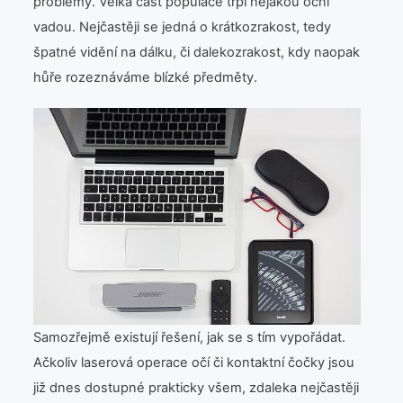
problémy. Velká část populace trpí nějakou oční
vadou. Nejčastěji se jedná o krátkozrakost, tedy
špatné vidění na dálku, či dalekozrakost, kdy naopak
hůře rozeznáváme blízké předměty.
Samozřejmě existují řešení, jak se s tím vypořádat.
Ačkoliv laserová operace očí či kontaktní čočky jsou
již dnes dostupné prakticky všem, zdaleka nejčastěji