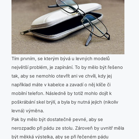
Tím prvním, se kterým bývá u levných modelů
největší problém, je zapínání. To by mělo být řešeno
tak, aby se nemohlo otevřít ani ve chvíli, kdy jej
například máte v kabelce a zavadí o něj klíče či
mobilní telefon. Následně by totiž mohlo dojít k
poškrábání skel brýlí, a byla by nutná jejich (nikoliv
levná) výměna.
Pak by mělo být dostatečně pevné, aby se
nerozpadlo při pádu ze stolu. Zároveň by uvnitř měla
být měkká výstelka, aby se při řečeném pádu