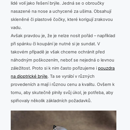
lidé volí jako řešení brýle. Jedná se o obroučky
nasazené na nose a uchycené za ušima. Obsahují
skleněné či plastové čočky, které korigují zrakovou
vadu.
Avšak pravdou je, že je nelze nosit pořád – například
při spánku či koupání je nutné si je sundat. V
takovém případě je však chceme ochránit před
náhodným poškozením, neboť se nejedná o levnou
záležitost. Proto si k nim často pořizujeme i
pouzdra
na dioptrické brýle
. Ta se vyrábí v různých
provedeních a mají i různou cenu a kvalitu. Ovšem k
tomu, aby skutečně plnily svůj úkol, je potřeba, aby
splňovaly několik základních požadavků.