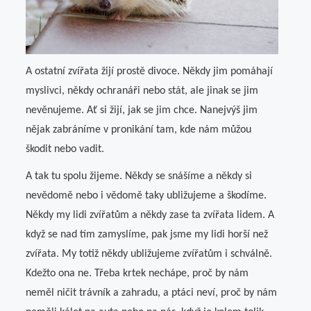
A ostatní zvířata žijí prostě divoce. Někdy jim pomáhají
myslivci, někdy ochranáři nebo stát, ale jinak se jim
nevěnujeme. Ať si žijí, jak se jim chce. Nanejvýš jim
nějak zabráníme v pronikání tam, kde nám můžou
škodit nebo vadit.
A tak tu spolu žijeme. Někdy se snášíme a někdy si
nevědomě nebo i vědomě taky ubližujeme a škodíme.
Někdy my lidi zvířatům a někdy zase ta zvířata lidem. A
když se nad tím zamyslíme, pak jsme my lidi horší než
zvířata. My totiž někdy ubližujeme zvířatům i schválně.
Kdežto ona ne. Třeba krtek nechápe, proč by nám
neměl ničit trávník a zahradu, a ptáci neví, proč by nám