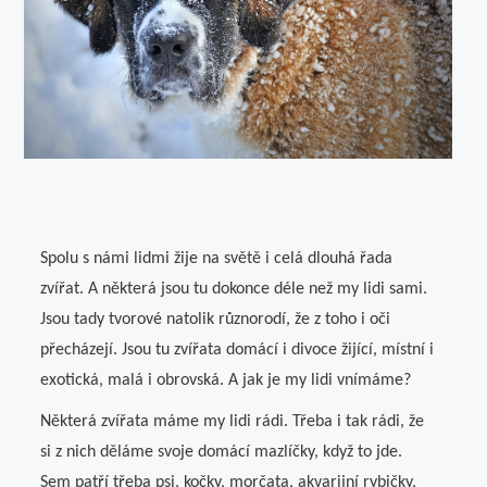
Láska
Móda
Produkty
Společnost
Vztahy
Spolu s námi lidmi žije na světě i celá dlouhá řada
zvířat. A některá jsou tu dokonce déle než my lidi sami.
Web
Jsou tady tvorové natolik různorodí, že z toho i oči
Zvířata
přecházejí. Jsou tu zvířata domácí i divoce žijící, místní i
exotická, malá i obrovská. A jak je my lidi vnímáme?
Některá zvířata máme my lidi rádi. Třeba i tak rádi, že
si z nich děláme svoje domácí mazlíčky, když to jde.
Sem patří třeba psi, kočky, morčata, akvarijní rybičky,