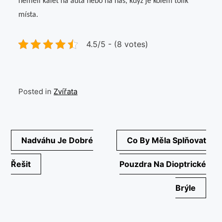
neměli kálet na auta nebo na nás, když je kolem tolik
místa.
4.5/5 - (8 votes)
Posted in
Zvířata
Navigace
Nadváhu Je Dobré
Co By Měla Splňovat
pro
Řešit
Pouzdra Na Dioptrické
příspěvek
Brýle