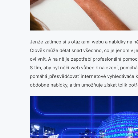
Jenže zatímco si s otázkami webu a nabídky na ně
Člověk může dělat snad všechno, co je jenom v jeh
ovlivnit. A na ně je zapotřebí profesionální pomoci
S tím, aby byl něčí web vůbec k nalezení, pomáh
pomáhá ‚přesvědčovat‘ internetové vyhledávače k t
obdobné nabídky, a tím umožňuje získat tolik potře