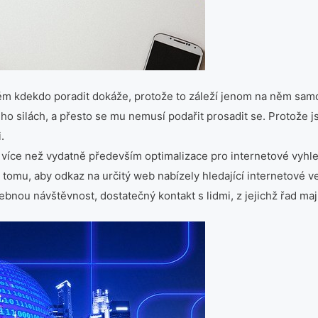
m kdekdo poradit dokáže, protože to záleží jenom na něm samot
o silách, a přesto se mu nemusí podařit prosadit se. Protože js
.
á více než vydatně především optimalizace pro internetové vyh
omu, aby odkaz na určitý web nabízely hledající internetové veř
bnou návštěvnost, dostatečný kontakt s lidmi, z jejichž řad mají