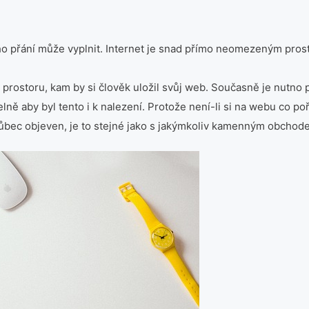
ho přání může vyplnit. Internet je snad přímo neomezeným prost
prostoru, kam by si člověk uložil svůj web. Současně je nutno 
ně aby byl tento i k nalezení. Protože není-li si na webu co poříd
 vůbec objeven, je to stejné jako s jakýmkoliv kamenným obchod