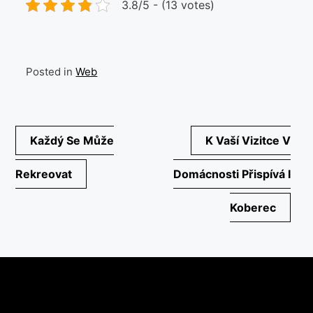
3.8/5 - (13 votes)
Posted in
Web
Navigace
Každý Se Může
K Vaší Vizitce V
pro
Rekreovat
Domácnosti Přispívá I
příspěvek
Koberec