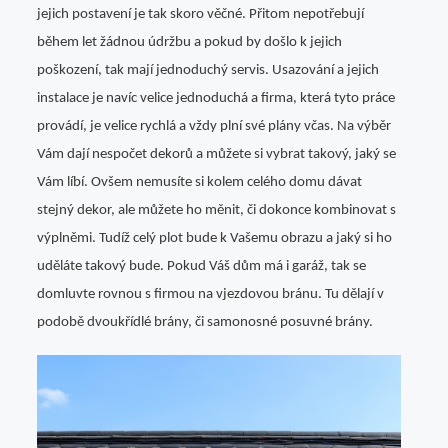
jejich postavení je tak skoro věčné. Přitom nepotřebují
během let žádnou údržbu a pokud by došlo k jejich
poškození, tak mají jednoduchý servis. Usazování a jejich
instalace je navíc velice jednoduchá a firma, která tyto práce
provádí, je velice rychlá a vždy plní své plány včas. Na výběr
Vám dají nespočet dekorů a můžete si vybrat takový, jaký se
Vám líbí. Ovšem nemusíte si kolem celého domu dávat
stejný dekor, ale můžete ho měnit, či dokonce kombinovat s
výplněmi. Tudíž celý plot bude k Vašemu obrazu a jaký si ho
uděláte takový bude. Pokud Váš dům má i garáž, tak se
domluvte rovnou s firmou na vjezdovou bránu. Tu dělají v
podobě dvoukřídlé brány, či samonosné posuvné brány.