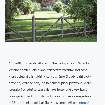
Láska
Móda
Produkty
Společnost
Vztahy
Web
Přemýšlíte, že se zbavíte hrozného plotu, který máte kolem
Vašeho domu? Pokud ano, tak zvažte všechny možnosti,
Zvířata
které aktuální trh nabízí. Mezi nejznámější ploty patří ploty
dřevěné, které se dělají od nepaměti, ploty pletivové, které
jsou zlatá střední cesta a pak nové betonové ploty, které
jsou špičkou na trhu. Tyto ploty jsou totiž velice elegantní a
můžete si nimi oplotiti jakýkoliv pozemek. Přitom
montáž