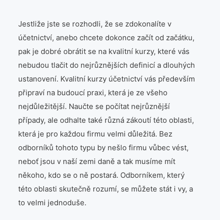
Láska
Jestliže jste se rozhodli, že se zdokonalíte v
Móda
účetnictví, anebo chcete dokonce začít od začátku,
pak je dobré obrátit se na kvalitní kurzy, které vás
Produkty
nebudou tlačit do nejrůznějších definicí a dlouhých
ustanovení. Kvalitní
kurzy účetnictví
vás především
Společnost
připraví na budoucí praxi, která je ze všeho
nejdůležitější. Naučte se počítat nejrůznější
Vztahy
případy, ale odhalte také různá zákoutí této oblasti,
Web
která je pro každou firmu velmi důležitá. Bez
odborníků tohoto typu by nešlo firmu vůbec vést,
Zvířata
neboť jsou v naší zemi daně a tak musíme mít
někoho, kdo se o ně postará. Odborníkem, který
této oblasti skutečně rozumí, se můžete stát i vy, a
to velmi jednoduše.