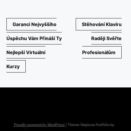
Navigace
Garanci Nejvyššího
Stěhování Klavíru
pro
Úspěchu Vám Přináší Ty
Raději Svěřte
příspěvek
Nejlepší Virtuální
Profesionálům
Kurzy
Proudly powered by WordPress
|
Theme: Neptune Portfolio by