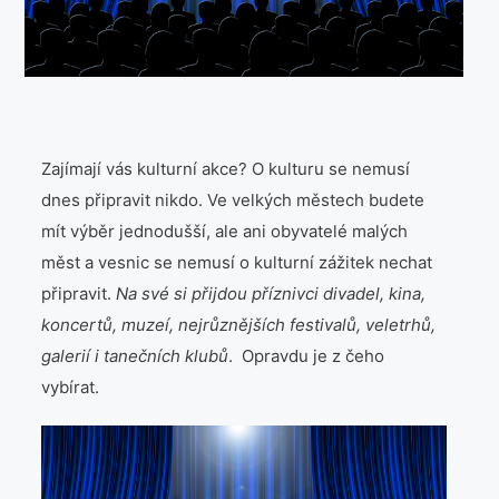
Láska
Móda
Produkty
Zajímají vás kulturní akce? O kulturu se nemusí
Společnost
dnes připravit nikdo. Ve velkých městech budete
mít výběr jednodušší, ale ani obyvatelé malých
Vztahy
měst a vesnic se nemusí o kulturní zážitek nechat
připravit.
Na své si přijdou příznivci divadel, kina,
Web
koncertů, muzeí, nejrůznějších festivalů, veletrhů,
galerií i
tanečních klubů
. Opravdu je z čeho
Zvířata
vybírat.