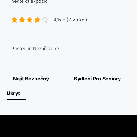
několika expozic.
4/5 - (7 votes)
Posted in Nezařazené
Navigace
Najít Bezpečný
Bydlení Pro Seniory
pro
Úkryt
příspěvek