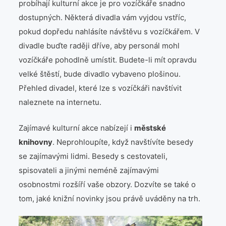
probíhají kulturní akce je pro vozíčkáře snadno
dostupných. Některá divadla vám vyjdou vstříc,
pokud dopředu nahlásíte návštěvu s vozíčkářem. V
divadle buďte raději dříve, aby personál mohl
vozíčkáře pohodlně umístit. Budete-li mít opravdu
velké štěstí, bude divadlo vybaveno plošinou.
Přehled divadel, které lze s vozíčkáři navštívit
naleznete na internetu.
Zajímavé kulturní akce nabízejí i
městské
knihovny
. Neprohloupíte, když navštívíte besedy
se zajímavými lidmi. Besedy s cestovateli,
spisovateli a jinými neméně zajímavými
osobnostmi rozšíří vaše obzory. Dozvíte se také o
tom, jaké knižní novinky jsou právě uváděny na trh.