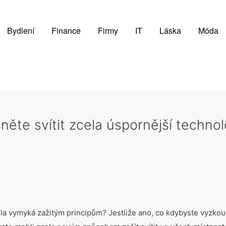
Bydlení
Finance
Firmy
IT
Láska
Móda
něte svítit zcela úspornější technol
ela vymyká zažitým principům? Jestliže ano, co kdybyste vyzkouš