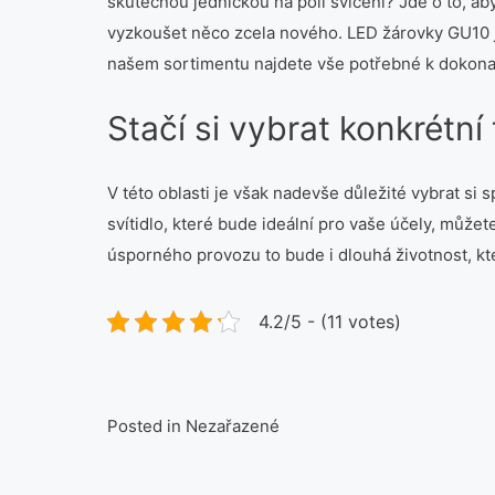
skutečnou jedničkou na poli svícení? Jde o to, a
vyzkoušet něco zcela nového.
LED žárovky GU10
našem sortimentu najdete vše potřebné k dokonal
Stačí si vybrat konkrétní
V této oblasti je však nadevše důležité vybrat si s
svítidlo, které bude ideální pro vaše účely, můž
úsporného provozu to bude i dlouhá životnost, kter
4.2/5 - (11 votes)
Posted in Nezařazené