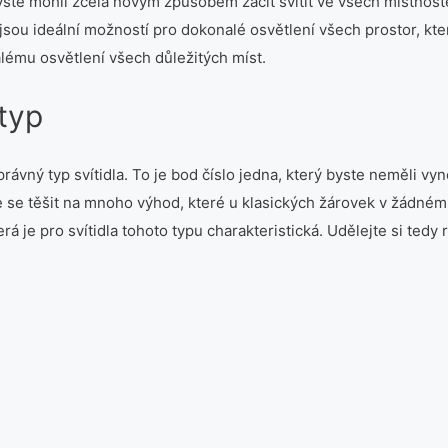
byste mohli zcela novým způsobem začít svítit ve všech místnost
jsou ideální možností pro dokonalé osvětlení všech prostor, které
ému osvětlení všech důležitých míst.
 typ
právný typ svítidla. To je bod číslo jedna, který byste neměli vy
ete se těšit na mnoho výhod, které u klasických žárovek v žádn
á je pro svítidla tohoto typu charakteristická. Udělejte si tedy