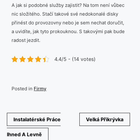
A jak si podobné služby zajistit? Na tom není vůbec
nic složitého. Stačí takové své nedokonalé disky
přinést do provozovny nebo je sem nechat doručit,
a uvidíte, jak tyto prokouknou. S takovými pak bude
radost jezdit.
4.4/5 - (14 votes)
Posted in
Firmy
Navigace
Instalatérské Práce
Velká Přikrývka
pro
Ihned A Levně