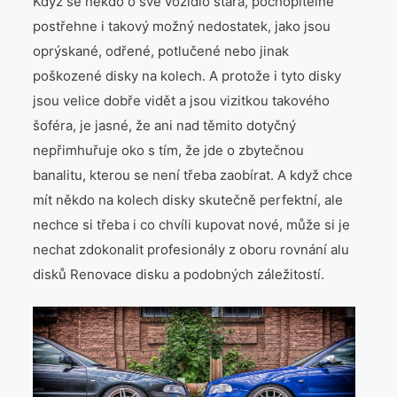
Když se někdo o své vozidlo stará, pochopitelně
postřehne i takový možný nedostatek, jako jsou
oprýskané, odřené, potlučené nebo jinak
poškozené disky na kolech. A protože i tyto disky
jsou velice dobře vidět a jsou vizitkou takového
šoféra, je jasné, že ani nad těmito dotyčný
nepřimhuřuje oko s tím, že jde o zbytečnou
banalitu, kterou se není třeba zaobírat. A když chce
mít někdo na kolech disky skutečně perfektní, ale
nechce si třeba i co chvíli kupovat nové, může si je
nechat zdokonalit profesionály z oboru
rovnání alu
disků Renovace disku
a podobných záležitostí.