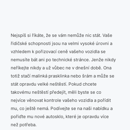
Láska
Móda
Produkty
Nejspíš si říkáte, že se vám nemůže nic stát. Vaše
řidičské schopnosti jsou na velmi vysoké úrovni a
Společnost
vzhledem k pořizovací ceně vašeho vozidla se
nemusíte bát ani po technické stránce. Jenže nikdy
Vztahy
neříkejte nikdy a už vůbec ne v dnešní době. Ona
totiž stačí malinká prasklinka nebo šrám a může se
Web
stát opravdu velké neštěstí. Pokud chcete
takovému neštěstí předejít, měli byste se co
Zvířata
nejvíce věnovat kontrole vašeho vozidla a pořídit
mu, co ještě nemá. Podívejte se na naši nabídku a
pořiďte mu nové autosklo, které je opravdu více
než potřeba.