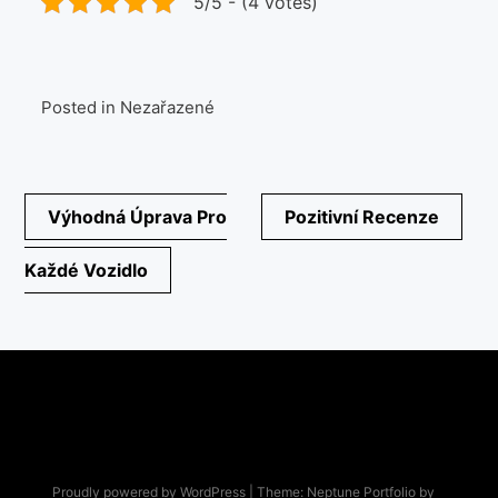
5/5 - (4 votes)
Posted in Nezařazené
Navigace
Výhodná Úprava Pro
Pozitivní Recenze
pro
Každé Vozidlo
příspěvek
Proudly powered by WordPress
|
Theme: Neptune Portfolio by