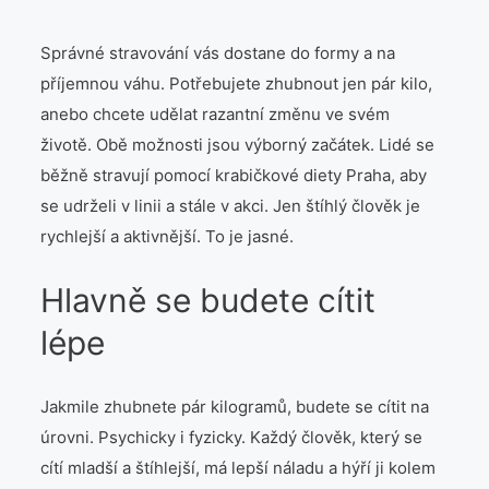
Láska
Správné stravování vás dostane do formy a na
Móda
příjemnou váhu. Potřebujete zhubnout jen pár kilo,
anebo chcete udělat razantní změnu ve svém
Produkty
životě. Obě možnosti jsou výborný začátek. Lidé se
běžně stravují pomocí
krabičkové diety Praha
, aby
Společnost
se udrželi v linii a stále v akci. Jen štíhlý člověk je
rychlejší a aktivnější. To je jasné.
Vztahy
Hlavně se budete cítit
Web
lépe
Zvířata
Jakmile zhubnete pár kilogramů, budete se cítit na
úrovni. Psychicky i fyzicky. Každý člověk, který se
cítí mladší a štíhlejší, má lepší náladu a hýří ji kolem