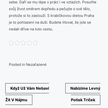
sebe. Daří se mu lépe v práci i ve vztazích. Posuňte
svůj život směrem dopředu a pečujte o své tělo,
protože si to zaslouží. S krabičkovou dietou Praha
je to pohlazení na duši. Budete litovat, že jste se
nedali dříve na tuto cestu.
Posted in Nezařazené
Navigace
Když Už Vám Nebaví
Nabízíme Levný
pro
Žít V Nájmu
Potisk Triček
příspěvek