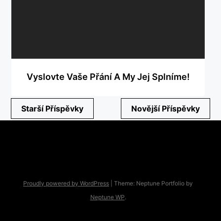
Vyslovte Vaše Přání A My Jej Splníme!
Navigace
Starší Příspěvky
Novější Příspěvky
pro
příspěvky
Proudly powered by WordPress
|
Theme: Neptune Portfolio by
Neptune WP
.