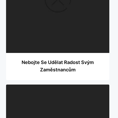
Láska
Móda
Produkty
Společnost
Vztahy
Nebojte Se Udělat Radost Svým
Zaměstnancům
Web
Zvířata